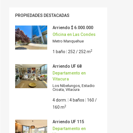
PROPIEDADES DESTACADAS
Arriendo
$ 6.000.000
Oficina en Las Condes
Metro Manquehue
2
1 baño
|
252 / 252 m
Arriendo
UF 68
Departamento en
Vitacura
Los Nibelungos, Estadio
Croata, Vitacura
4 dorm.
|
4 baños
|
160 /
2
160 m
Arriendo
UF 115
Departamento en