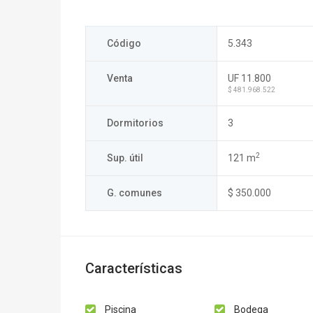
Código
5.343
Venta
UF 11.800
$ 481.968.522
Dormitorios
3
2
Sup. útil
121 m
G. comunes
$ 350.000
Características
Piscina
Bodega