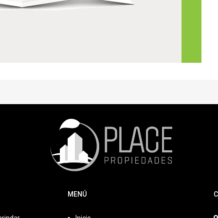
MENÚ
C
brindar
Inicio