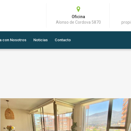
Oficina
Alonso de Cordova 5870
prop
a con Nosotros
Noticias
Contacto