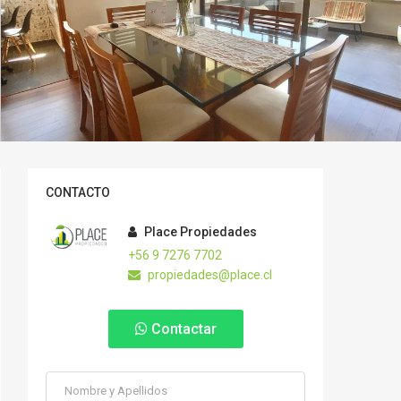
CONTACTO
Place Propiedades
+56 9 7276 7702
propiedades@place.cl
Contactar