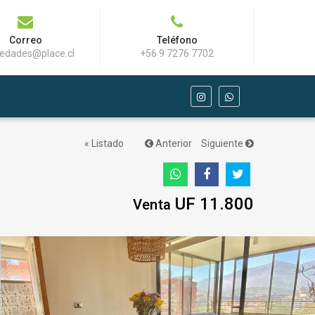
Correo
Teléfono
iedades@place.cl
+56 9 7276 7702
« Listado
Anterior
Siguiente
UF 11.800
Venta