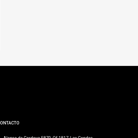
ONTACTO
Alonso de Cordova 5870, Of 1817, Las Condes