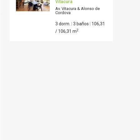
Vitacura
Av. Vitacura & Alonso de
Cordova
3 dorm.
|
3 baños
|
106,31
2
/ 106,31 m