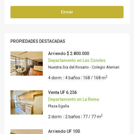
Enviar
PROPIEDADES DESTACADAS
Arriendo
$ 2.800.000
Departamento en Las Condes
Nuestra Sra del Rosario - Colegio Aleman
2
4 dorm.
|
4 baños
|
168 / 168 m
Venta
UF 6.256
Departamento en La Reina
Plaza Egaña
2
2 dorm.
|
2 baños
|
77 / 77 m
Arriendo
UF 100