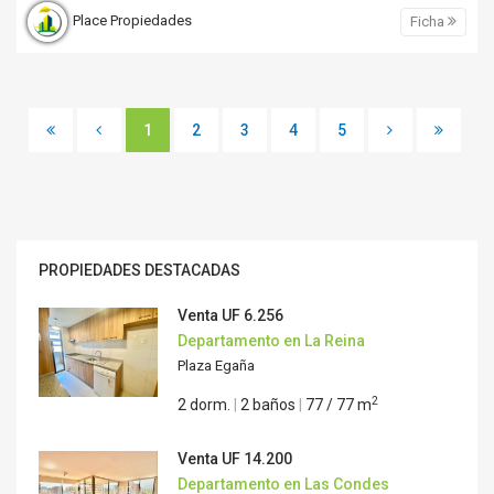
Place Propiedades
Ficha
1
2
3
4
5
PROPIEDADES DESTACADAS
Venta
UF 6.256
Departamento en La Reina
Plaza Egaña
2
2 dorm.
|
2 baños
|
77 / 77 m
Venta
UF 14.200
Departamento en Las Condes