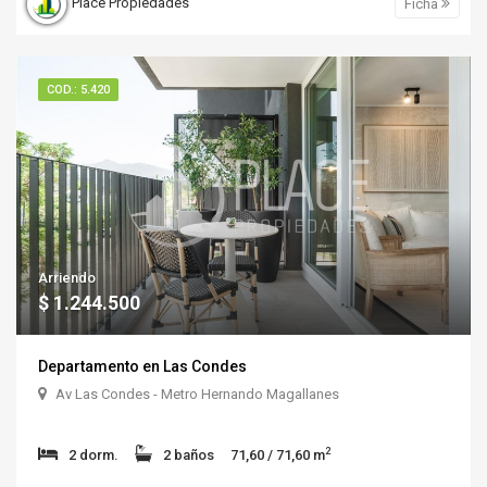
Place Propiedades
Ficha
COD.: 5.420
Arriendo
$ 1.244.500
Departamento en Las Condes
Av Las Condes - Metro Hernando Magallanes
2
2 dorm.
2 baños
71,60 / 71,60 m