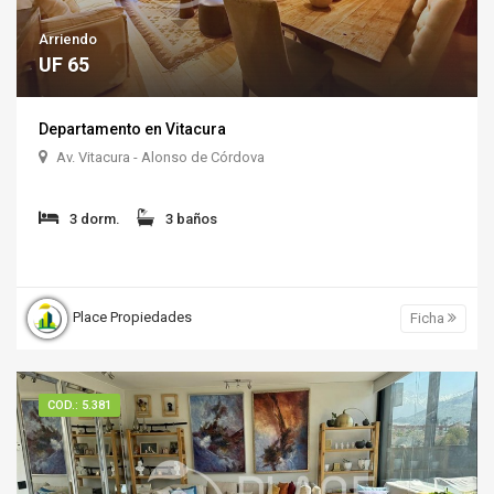
Arriendo
UF 65
Departamento en Vitacura
Av. Vitacura - Alonso de Córdova
3 dorm.
3 baños
Place Propiedades
Ficha
COD.: 5.381