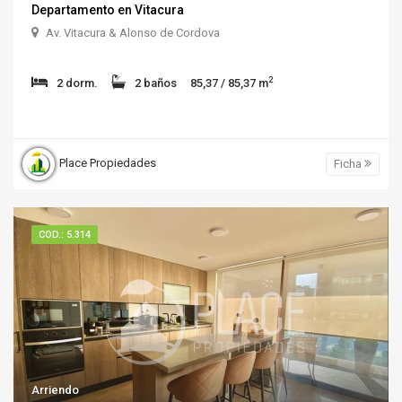
Departamento en Vitacura
Av. Vitacura & Alonso de Cordova
2
2 dorm.
2 baños
85,37 / 85,37 m
Place Propiedades
Ficha
COD.: 5.314
Arriendo