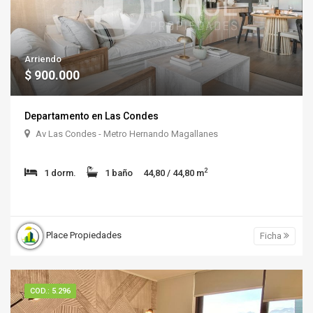
Arriendo
$ 900.000
Departamento en Las Condes
Av Las Condes - Metro Hernando Magallanes
2
1 dorm.
1 baño
44,80 / 44,80 m
Place Propiedades
Ficha
COD.: 5.296