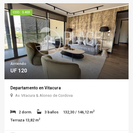
COD.: 5.403
Arriendo
UF 120
Departamento en Vitacura
Av. Vitacura & Alonso de Cordova
2
2 dorm.
3 baños
132,30 / 146,12 m
2
Terraza 13,82 m