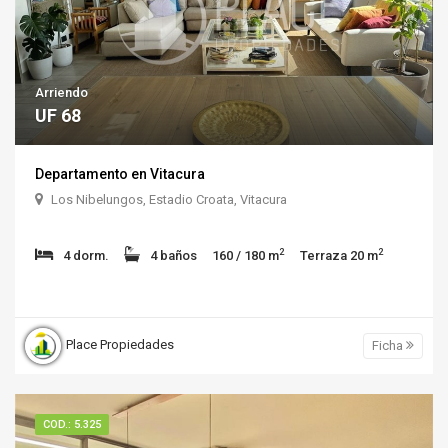
Arriendo
UF 68
Departamento en Vitacura
Los Nibelungos, Estadio Croata, Vitacura
2
2
4 dorm.
4 baños
160 / 180 m
Terraza 20 m
Place Propiedades
Ficha
COD.: 5.325