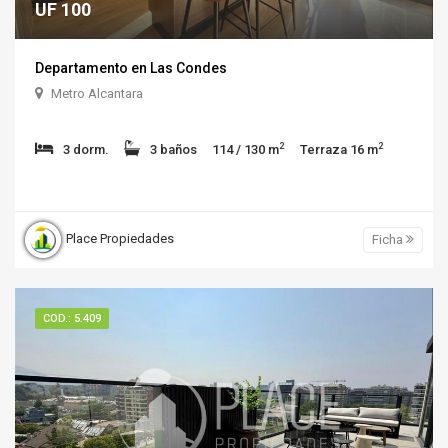
UF 100
Departamento en Las Condes
Metro Alcantara
2
2
3 dorm.
3 baños
114 / 130 m
Terraza 16 m
Place Propiedades
Ficha
COD.: 5.409