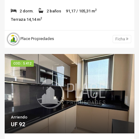
2
2 dorm.
2 baños
91,17 / 105,31 m
2
Terraza 14,14 m
Place Propiedades
Ficha
COD.: 5.412
Arriendo
UF 92