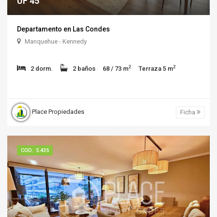
UF 45
Departamento en Las Condes
Manquehue - Kennedy
2
2
2 dorm.
2 baños
68 / 73 m
Terraza 5 m
Place Propiedades
Ficha
COD.: 5.435