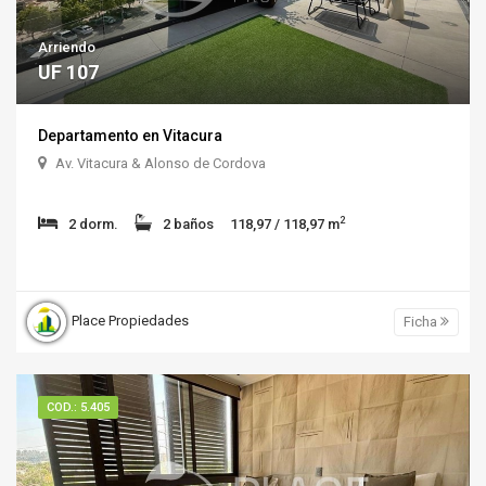
Arriendo
UF 107
Departamento en Vitacura
Av. Vitacura & Alonso de Cordova
2
2 dorm.
2 baños
118,97 / 118,97 m
Place Propiedades
Ficha
COD.: 5.405