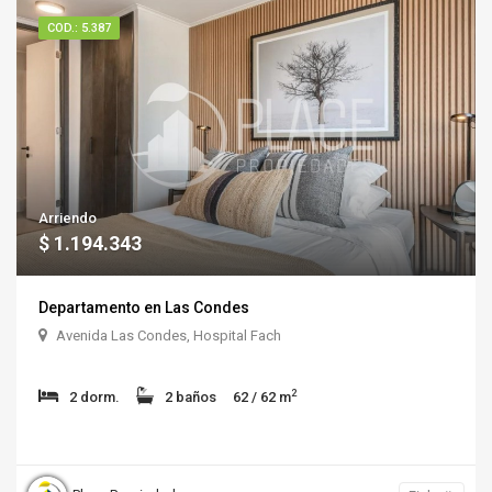
COD.: 5.387
Arriendo
$ 1.194.343
Departamento en Las Condes
Avenida Las Condes, Hospital Fach
2
2 dorm.
2 baños
62 / 62 m