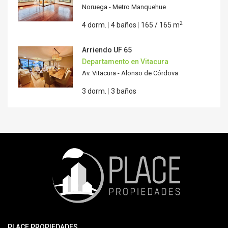
Noruega - Metro Manquehue
2
4 dorm.
|
4 baños
|
165 / 165 m
Arriendo
UF 65
Departamento en Vitacura
Av. Vitacura - Alonso de Córdova
3 dorm.
|
3 baños
PLACE PROPIEDADES