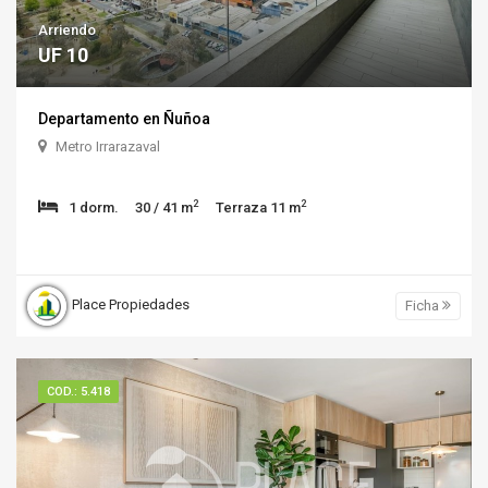
Arriendo
UF 10
Departamento en Ñuñoa
Metro Irrarazaval
2
2
1 dorm.
30 / 41 m
Terraza 11 m
Place Propiedades
Ficha
COD.: 5.418