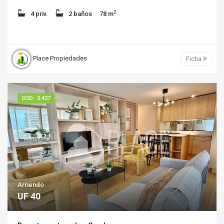
2
4 priv.
2 baños
78 m
Place Propiedades
Ficha
COD.: 5.427
Arriendo
UF 40