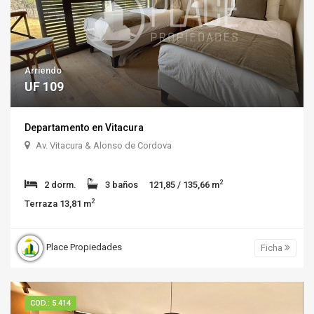
Arriendo
UF 109
Departamento en Vitacura
Av. Vitacura & Alonso de Cordova
2
2 dorm.
3 baños
121,85 / 135,66 m
2
Terraza 13,81 m
Place Propiedades
Ficha
COD.: 5.414