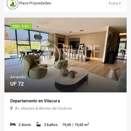
Place Propiedades
Ficha
COD.: 5.411
Arriendo
UF 72
Departamento en Vitacura
Av. Vitacura & Alonso de Cordova
2
2 dorm.
2 baños
79,65 / 79,65 m